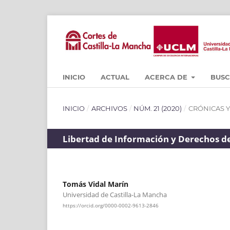
INICIO
ACTUAL
ACERCA DE
BUS
INICIO
/
ARCHIVOS
/
NÚM. 21 (2020)
/
CRÓNICAS 
Libertad de Información y Derechos del
Tomás Vidal Marín
Universidad de Castilla-La Mancha
https://orcid.org/0000-0002-9613-2846