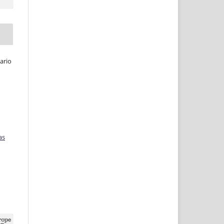
ario
as