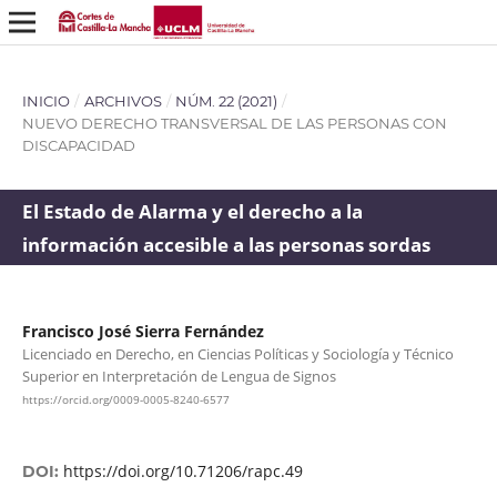
INICIO
/
ARCHIVOS
/
NÚM. 22 (2021)
/
NUEVO DERECHO TRANSVERSAL DE LAS PERSONAS CON
DISCAPACIDAD
El Estado de Alarma y el derecho a la
información accesible a las personas sordas
Francisco José Sierra Fernández
Licenciado en Derecho, en Ciencias Políticas y Sociología y Técnico
Superior en Interpretación de Lengua de Signos
https://orcid.org/0009-0005-8240-6577
https://doi.org/10.71206/rapc.49
DOI: