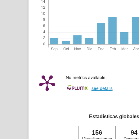
No metrics available.
-
see details
Estadísticas globale
156
94
Visualizaciones
Descar