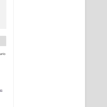
ario
as