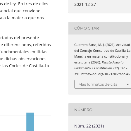
 de ley. En tres de ellos
2021-12-27
esencial que conviene
da a la materia que nos
CÓMO CITAR
rtados del presente
te diferenciados, referidos
Guerrero Sanz , M. J. (2021). Actividad
del Consejo Consultivo de Castilla-La
s fundamentales emitidas
Mancha en materia constitucional y
que dichas observaciones
estatutaria (2020).
Revista Anuario
las Cortes de Castilla-La
Parlamento Y Constitución
, (22), 361–
391. https://doi.org/10.71206/rapc.46
Más formatos de cita
NÚMERO
Núm. 22 (2021)