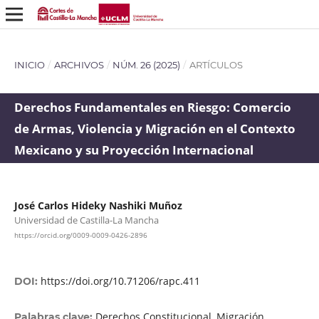
INICIO
/
ARCHIVOS
/
NÚM. 26 (2025)
/
ARTÍCULOS
Derechos Fundamentales en Riesgo: Comercio
de Armas, Violencia y Migración en el Contexto
Mexicano y su Proyección Internacional
José Carlos Hideky Nashiki Muñoz
Universidad de Castilla-La Mancha
https://orcid.org/0009-0009-0426-2896
https://doi.org/10.71206/rapc.411
DOI:
Derechos Constitucional, Migración
Palabras clave: