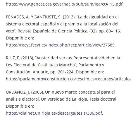
https://www.gencat.cat/governacio/pub/sum/iea/ctA_15.pdf
.
PENADÉS, A. Y SANTIUSTE, S. (2013), “La desigualdad en el
sistema electoral español y el premio a la localización del
voto”, Revista Española de Ciencia Política, (32), pp. 89–116.
Disponible en:
https://recyt.fecyt.es/index.php/recp/article/view/37589
.
RUIZ, F. (2013), “Austeridad versus Representatividad en la
Ley Electoral de Castilla-La Mancha”, Parlamento y
Constitución. Anuario, pp. 201-224. Disponible en:
https://parlamentoyconstitucion.cortesclm.es/recursos/articul
URDANOZ, J. (2005), Un nuevo marco conceptual para el
análisis electoral, Universidad de La Rioja, Tesis doctoral.
Disponible en:
https://dialnet.unirioja.es/descarga/tesis/386.pdf
.