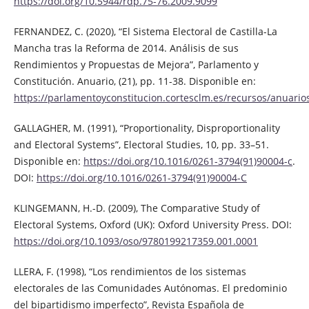
https://doi.org/10.5944/rdp.75-76.2009.9099
FERNANDEZ, C. (2020), “El Sistema Electoral de Castilla-La
Mancha tras la Reforma de 2014. Análisis de sus
Rendimientos y Propuestas de Mejora”, Parlamento y
Constitución. Anuario, (21), pp. 11-38. Disponible en:
https://parlamentoyconstitucion.cortesclm.es/recursos/anuario
GALLAGHER, M. (1991), “Proportionality, Disproportionality
and Electoral Systems”, Electoral Studies, 10, pp. 33–51.
Disponible en:
https://doi.org/10.1016/0261-3794(91)90004-c
.
DOI:
https://doi.org/10.1016/0261-3794(91)90004-C
KLINGEMANN, H.-D. (2009), The Comparative Study of
Electoral Systems, Oxford (UK): Oxford University Press. DOI:
https://doi.org/10.1093/oso/9780199217359.001.0001
LLERA, F. (1998), “Los rendimientos de los sistemas
electorales de las Comunidades Autónomas. El predominio
del bipartidismo imperfecto”, Revista Española de