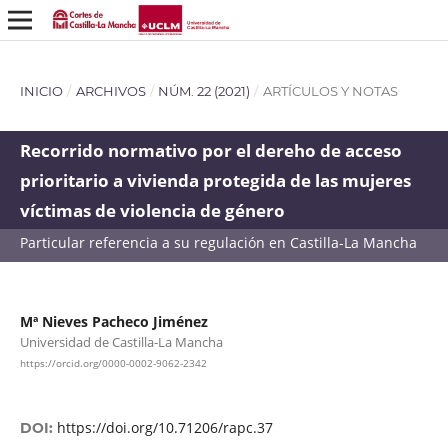
INICIO
/
ARCHIVOS
/
NÚM. 22 (2021)
/
ARTÍCULOS Y NOTAS
Recorrido normativo por el dereho de acceso
prioritario a vivienda protegida de las mujeres
víctimas de violencia de género
Particular referencia a su regulación en Castilla-La Mancha
Mª Nieves Pacheco Jiménez
Universidad de Castilla-La Mancha
https://orcid.org/0000-0002-9062-2342
https://doi.org/10.71206/rapc.37
DOI: