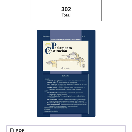
302
Total
PDF