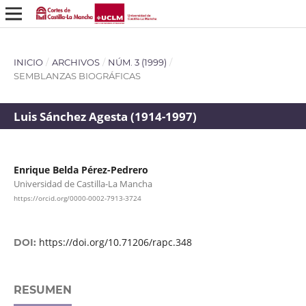
INICIO
/
ARCHIVOS
/
NÚM. 3 (1999)
/
SEMBLANZAS BIOGRÁFICAS
Luis Sánchez Agesta (1914-1997)
Enrique Belda Pérez-Pedrero
Universidad de Castilla-La Mancha
https://orcid.org/0000-0002-7913-3724
https://doi.org/10.71206/rapc.348
DOI:
RESUMEN