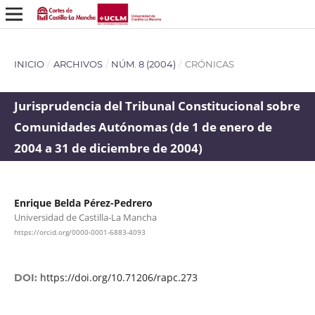
INICIO
/
ARCHIVOS
/
NÚM. 8 (2004)
/
CRÓNICAS
Jurisprudencia del Tribunal Constitucional sobre
Comunidades Autónomas (de 1 de enero de
2004 a 31 de diciembre de 2004)
Enrique Belda Pérez-Pedrero
Universidad de Castilla-La Mancha
https://orcid.org/0000-0001-6883-4093
https://doi.org/10.71206/rapc.273
DOI: