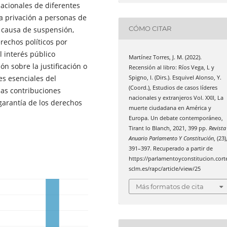
nacionales de diferentes
la privación a personas de
CÓMO CITAR
a causa de suspensión,
erechos políticos por
l interés público
Martínez Torres, J. M. (2022).
ón sobre la justificación o
Recensión al libro: Ríos Vega, L y
es esenciales del
Spigno, I. (Dirs.). Esquivel Alonso, Y.
(Coord.), Estudios de casos líderes
as contribuciones
nacionales y extranjeros Vol. XXII, La
garantía de los derechos
muerte ciudadana en América y
Europa. Un debate contemporáneo,
Tirant lo Blanch, 2021, 399 pp.
Revista
Anuario Parlamento Y Constitución
, (23)
391–397. Recuperado a partir de
https://parlamentoyconstitucion.cort
sclm.es/rapc/article/view/25
Más formatos de cita