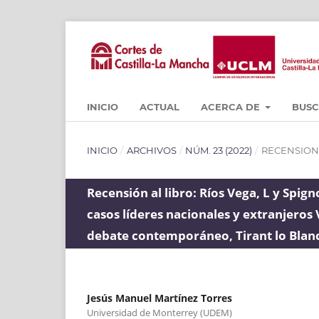
INICIO
ACTUAL
ACERCA DE
BUS
INICIO
/
ARCHIVOS
/
NÚM. 23 (2022)
/
RECENSION
Recensión al libro: Ríos Vega, L y Spigno
casos líderes nacionales y extranjeros
debate contemporáneo, Tirant lo Blanc
Jesús Manuel Martínez Torres
Universidad de Monterrey (UDEM)