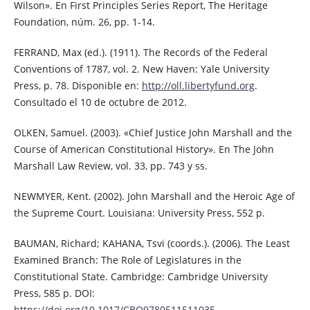
Wilson». En First Principles Series Report, The Heritage
Foundation, núm. 26, pp. 1-14.
FERRAND, Max (ed.). (1911). The Records of the Federal
Conventions of 1787, vol. 2. New Haven: Yale University
Press, p. 78. Disponible en:
http://oll.libertyfund.org
.
Consultado el 10 de octubre de 2012.
OLKEN, Samuel. (2003). «Chief Justice John Marshall and the
Course of American Constitutional History». En The John
Marshall Law Review, vol. 33, pp. 743 y ss.
NEWMYER, Kent. (2002). John Marshall and the Heroic Age of
the Supreme Court. Louisiana: University Press, 552 p.
BAUMAN, Richard; KAHANA, Tsvi (coords.). (2006). The Least
Examined Branch: The Role of Legislatures in the
Constitutional State. Cambridge: Cambridge University
Press, 585 p. DOI:
https://doi.org/10.1017/CBO9780511511035