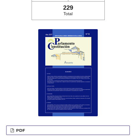
229
Total
PDF