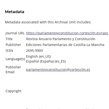
Metadata
Metadata associated with this Archival Unit includes:
Journal URL
https://parlamentoyconstitucion.cortesclm.es/rapc
Title
Revista Anuario Parlamento y Constitución
Publisher
Ediciones Parlamentarias de Castilla-La Mancha
ISSN
2695-9909
English (en_US)
Language(s)
Español (España) (es_ES)
Publisher
parlamentoyconstitucion@cortesclm.es
Email
Copyright