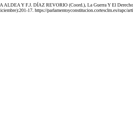
 ALDEA Y F.J. DÍAZ REVORIO (Coord.), La Guerra Y El Derecho En 
(diciembre):201-17. https://parlamentoyconstitucion.cortesclm.es/rapc/art