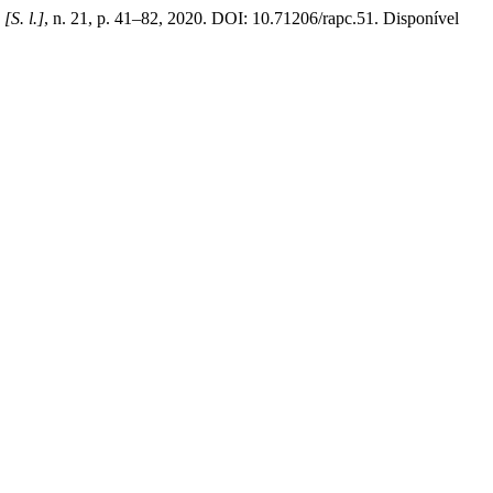
,
[S. l.]
, n. 21, p. 41–82, 2020. DOI: 10.71206/rapc.51. Disponível