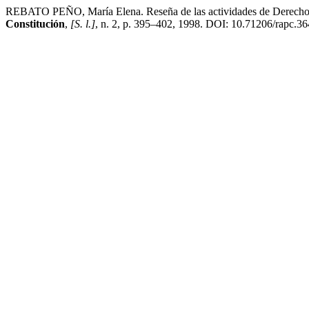
REBATO PEÑO, María Elena. Reseña de las actividades de Derecho Pú
Constitución
,
[S. l.]
, n. 2, p. 395–402, 1998. DOI: 10.71206/rapc.364