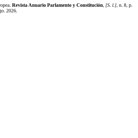
ropea.
Revista Anuario Parlamento y Constitución
,
[S. l.]
, n. 8, p.
go. 2026.