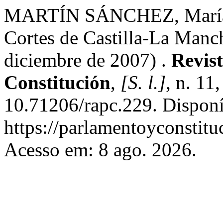
MARTÍN SÁNCHEZ, María. A
Cortes de Castilla-La Manc
diciembre de 2007) .
Revis
Constitución
,
[S. l.]
, n. 11
10.71206/rapc.229. Dispon
https://parlamentoyconstitu
Acesso em: 8 ago. 2026.