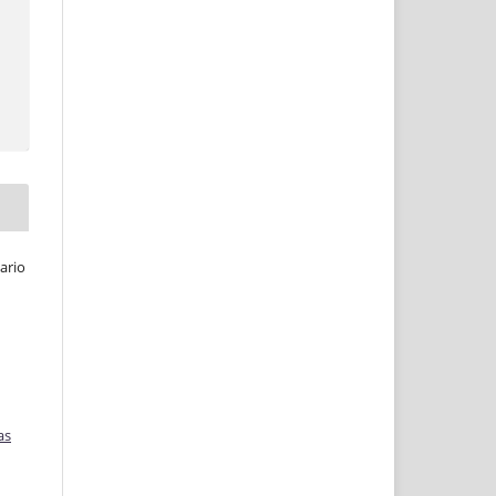
ario
as