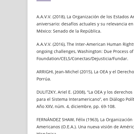
A.A.V.V. (2018), La Organización de los Estados 
aniversario: desafíos actuales y su relevancia en
México: Senado de la República.
A.A.V.V. (2016), The Inter-American Human Right
ongoing challenges, Washington: Due Process of
Foundation/CELS/Conectas/Dejusticia/Fundar.
ARRIGHI, Jean-Michel (2015), La OEA y el Derecho
Porrúa.
DULITZKY, Ariel E. (2008), “La OEA y los derecho
para el Sistema Interamericano”, en Diálogo Polí
Año XXV, núm. 4, diciembre, pp. 69-108.
FERNÁNDEZ SHAW, Félix (1963), La Organización 
Americanos (O.E.A.). Una nueva visión de Améric
Hispánica.