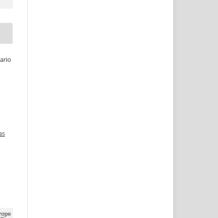
ario
as