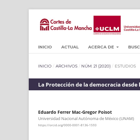
INICIO
ACTUAL
ACERCA DE
BUS
INICIO
/
ARCHIVOS
/
NÚM. 21 (2020)
/
ESTUDIOS
La Protección de la democracia desde
Eduardo Ferrer Mac-Gregor Poisot
Universidad Nacional Autónoma de México (UNAM)
https://orcid.org/0000-0001-8136-1593