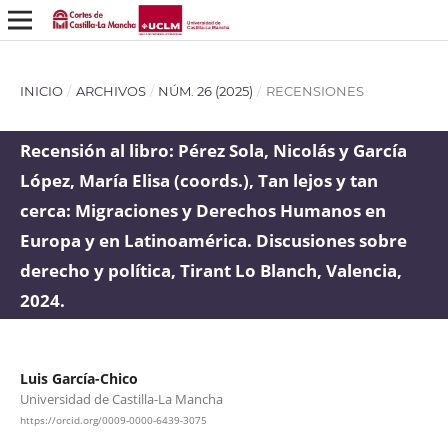
INICIO
/
ARCHIVOS
/
NÚM. 26 (2025)
/
RECENSIONES
Recensión al libro: Pérez Sola, Nicolás y García
López, María Elisa (coords.), Tan lejos y tan
cerca: Migraciones y Derechos Humanos en
Europa y en Latinoamérica. Discusiones sobre
derecho y política, Tirant Lo Blanch, Valencia,
2024.
Luis García-Chico
Universidad de Castilla-La Mancha
https://orcid.org/0009-0000-6439-3075