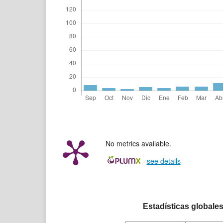
No metrics available.
-
see details
Estadísticas globale