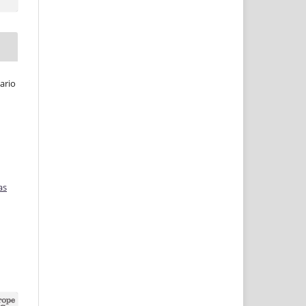
ario
as