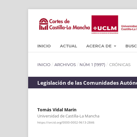
INICIO
ACTUAL
ACERCA DE
BUS
INICIO
/
ARCHIVOS
/
NÚM. 1 (1997)
/
CRÓNICAS
Legislación de las Comunidades Autón
Tomás Vidal Marín
Universidad de Castilla-La Mancha
https://orcid.org/0000-0002-9613-2846