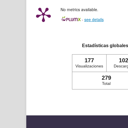
No metrics available.
-
see details
Estadísticas globale
177
10
Visualizaciones
Descar
279
Total