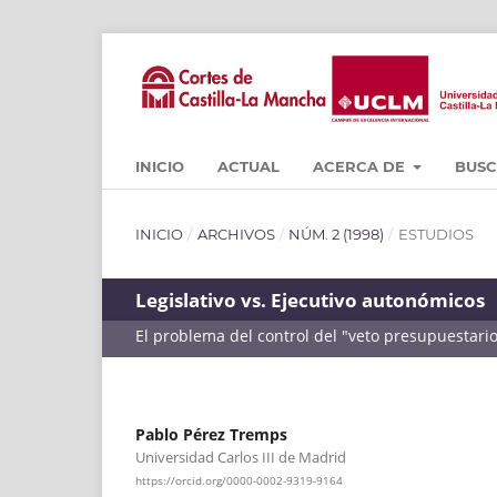
INICIO
ACTUAL
ACERCA DE
BUS
INICIO
/
ARCHIVOS
/
NÚM. 2 (1998)
/
ESTUDIOS
Legislativo vs. Ejecutivo autonómicos
El problema del control del "veto presupuestari
Pablo Pérez Tremps
Universidad Carlos III de Madrid
https://orcid.org/0000-0002-9319-9164