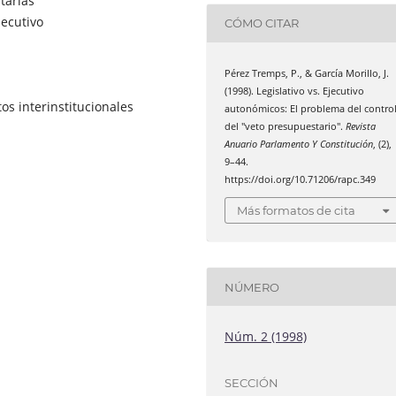
tarias
jecutivo
CÓMO CITAR
Pérez Tremps, P., & García Morillo, J.
(1998). Legislativo vs. Ejecutivo
tos interinstitucionales
autonómicos: El problema del contro
del "veto presupuestario".
Revista
Anuario Parlamento Y Constitución
, (2),
9–44.
https://doi.org/10.71206/rapc.349
Más formatos de cita
NÚMERO
Núm. 2 (1998)
SECCIÓN