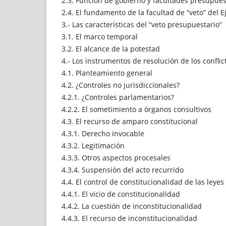
2.3. Función de gobierno y facultades presupues
2.4. El fundamento de la facultad de “veto” del E
3.- Las características del “veto presupuestario”
3.1. El marco temporal
3.2. El alcance de la potestad
4.- Los instrumentos de resolución de los conflic
4.1. Planteamiento general
4.2. ¿Controles no jurisdiccionales?
4.2.1. ¿Controles parlamentarios?
4.2.2. El sometimiento a órganos consultivos
4.3. El recurso de amparo constitucional
4.3.1. Derecho invocable
4.3.2. Legitimación
4.3.3. Otros aspectos procesales
4.3.4. Suspensión del acto recurrido
4.4. El control de constitucionalidad de las leyes
4.4.1. El vicio de constitucionalidad
4.4.2. La cuestión de inconstitucionalidad
4.4.3. El recurso de inconstitucionalidad