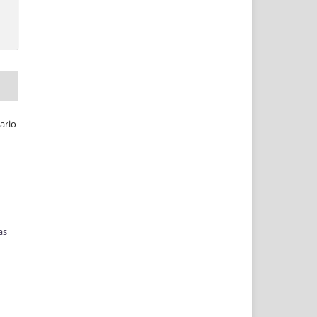
ario
as