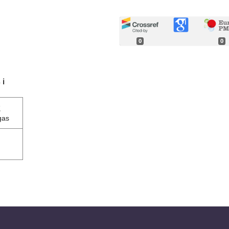
0
0
s
ℹ️
2
gas