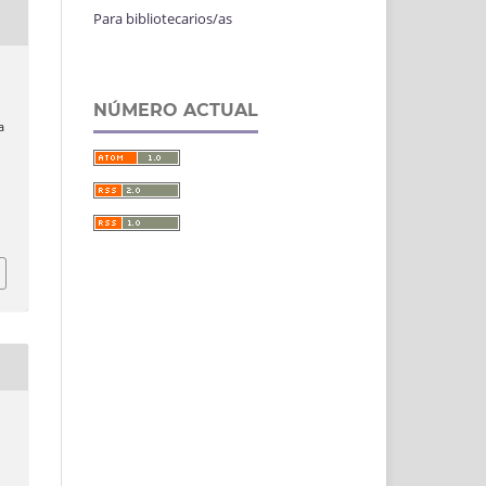
Para bibliotecarios/as
n
NÚMERO ACTUAL
a
n