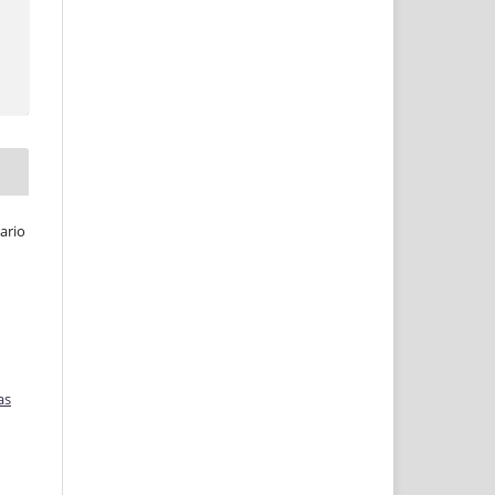
ario
as