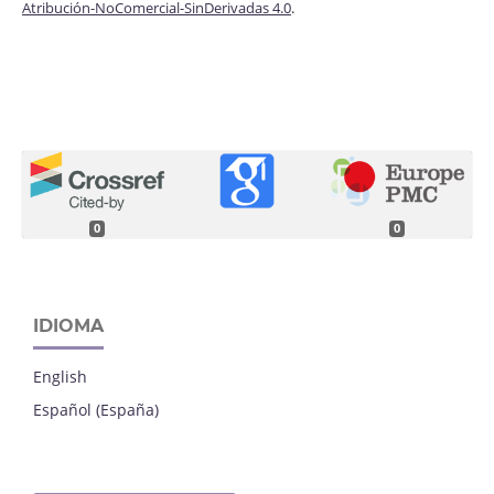
Atribución-NoComercial-SinDerivadas 4.0
.
0
0
IDIOMA
English
Español (España)