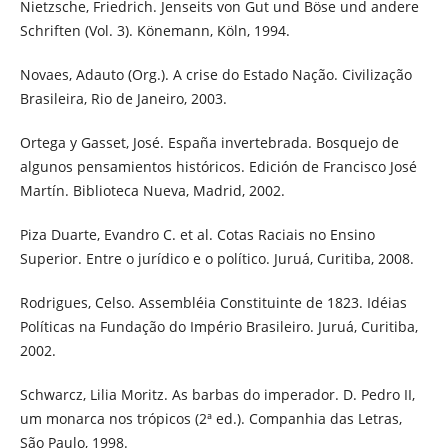
Nietzsche, Friedrich. Jenseits von Gut und Böse und andere
Schriften (Vol. 3). Könemann, Köln, 1994.
Novaes, Adauto (Org.). A crise do Estado Nação. Civilização
Brasileira, Rio de Janeiro, 2003.
Ortega y Gasset, José. España invertebrada. Bosquejo de
algunos pensamientos históricos. Edición de Francisco José
Martín. Biblioteca Nueva, Madrid, 2002.
Piza Duarte, Evandro C. et al. Cotas Raciais no Ensino
Superior. Entre o jurídico e o político. Juruá, Curitiba, 2008.
Rodrigues, Celso. Assembléia Constituinte de 1823. Idéias
Políticas na Fundação do Império Brasileiro. Juruá, Curitiba,
2002.
Schwarcz, Lilia Moritz. As barbas do imperador. D. Pedro II,
um monarca nos trópicos (2ª ed.). Companhia das Letras,
São Paulo, 1998.