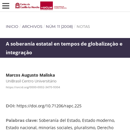
INICIO
/
ARCHIVOS
/
NÚM. 11 (2008)
/
NOTAS
A soberanía estatal en tempos de globalizaçào e
integraçào
Marcos Augusto Maliska
UniBrasil Centro Universitário
https://orcid.org/0000-0002-3470-9304
https://doi.org/10.71206/rapc.225
DOI:
Soberanía del Estado, Estado moderno,
Palabras clave:
Estado nacional, minorías sociales, pluralismo, Derecho