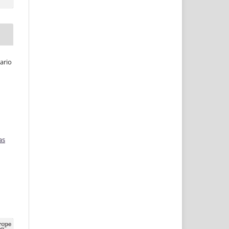
ario
as