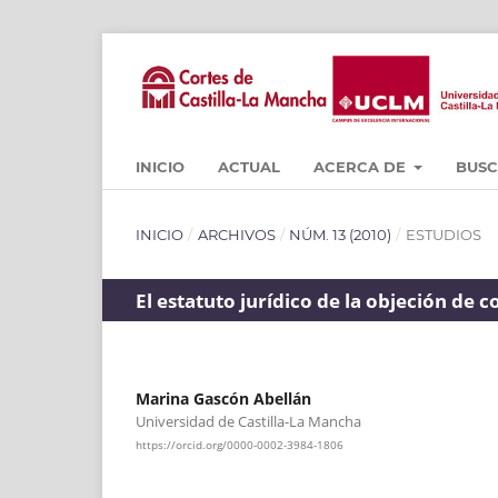
INICIO
ACTUAL
ACERCA DE
BUS
INICIO
/
ARCHIVOS
/
NÚM. 13 (2010)
/
ESTUDIOS
El estatuto jurídico de la objeción de 
Marina Gascón Abellán
Universidad de Castilla-La Mancha
https://orcid.org/0000-0002-3984-1806