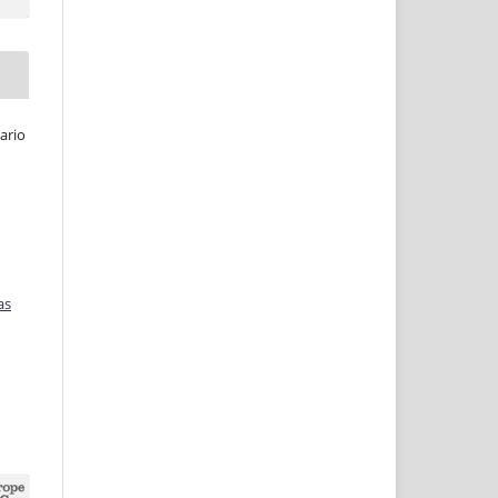
ario
as