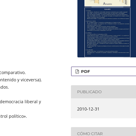
PDF
 comparativo.
ontenido y viceversa).
ados.
PUBLICADO
 democracia liberal y
2010-12-31
ol político».
CÓMO CITAR