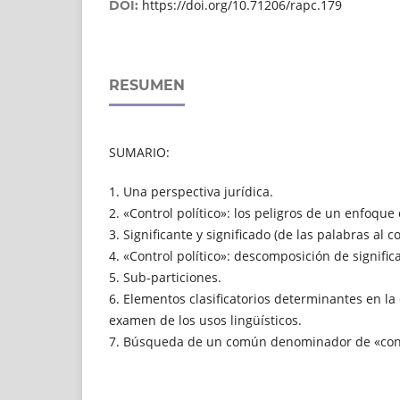
https://doi.org/10.71206/rapc.179
DOI:
RESUMEN
SUMARIO:
1. Una perspectiva jurídica.
2. «Control político»: los peligros de un enfoque
3. Significante y significado (de las palabras al c
4. «Control político»: descomposición de signific
5. Sub-particiones.
6. Elementos clasificatorios determinantes en la
examen de los usos lingüísticos.
7. Búsqueda de un común denominador de «contr