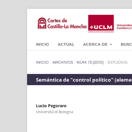
INICIO
ACTUAL
ACERCA DE
BUS
INICIO
/
ARCHIVOS
/
NÚM. 13 (2010)
/
ESTUDIOS
Semántica de "control político" (elem
Lucio Pegoraro
Università di Bologna