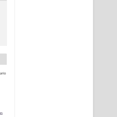
ario
as