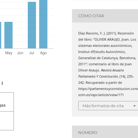
CÓMO CITAR
Díaz Revorio, F. J. (2011). Recensión
del libro: "OLIVER ARAUJO, Joan. Los
sistemas electorales autonómicos,
Institut d’Estudis Autonòmics,
Generalitat de Catalunya, Barcelona,
2011": comentario al libro de Joan
Oliver Araujo.
Revista Anuario
Parlamento Y Constitución
, (14), 235–
242. Recuperado a partir de
s
ℹ️
https://parlamentoyconstitucion.cort
sclm.es/rapc/article/view/171
gas
Más formatos de cita
NÚMERO