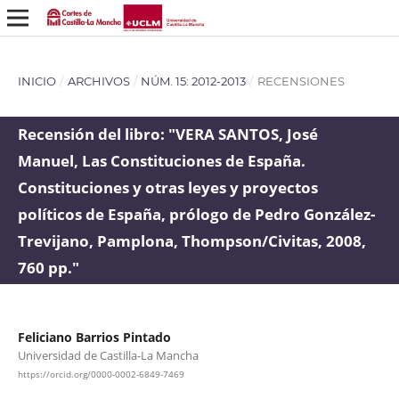
INICIO
/
ARCHIVOS
/
NÚM. 15: 2012-2013
/
RECENSIONES
Recensión del libro: "VERA SANTOS, José
Manuel, Las Constituciones de España.
Constituciones y otras leyes y proyectos
políticos de España, prólogo de Pedro González-
Trevijano, Pamplona, Thompson/Civitas, 2008,
760 pp."
Feliciano Barrios Pintado
Universidad de Castilla-La Mancha
https://orcid.org/0000-0002-6849-7469