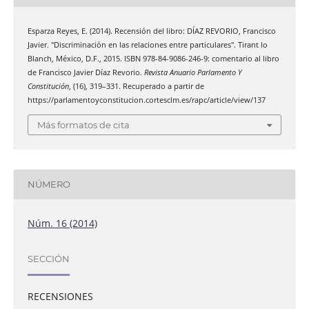
Esparza Reyes, E. (2014). Recensión del libro: DÍAZ REVORIO, Francisco
Javier. "Discriminación en las relaciones entre particulares". Tirant lo
Blanch, México, D.F., 2015. ISBN 978-84-9086-246-9: comentario al libro
de Francisco Javier Díaz Revorio.
Revista Anuario Parlamento Y
Constitución
, (16), 319–331. Recuperado a partir de
https://parlamentoyconstitucion.cortesclm.es/rapc/article/view/137
Más formatos de cita
NÚMERO
Núm. 16 (2014)
SECCIÓN
RECENSIONES