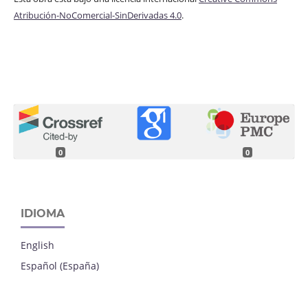
Atribución-NoComercial-SinDerivadas 4.0
.
0
0
IDIOMA
English
Español (España)